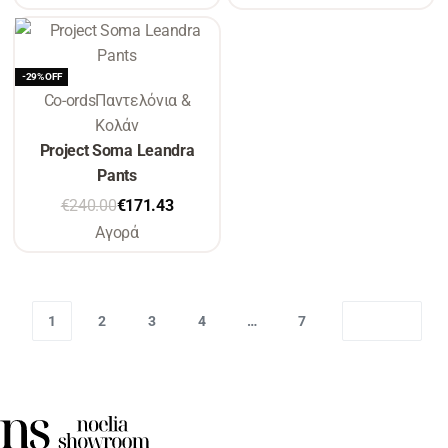
-29% OFF
Co-ords
Παντελόνια &
Κολάν
Project Soma Leandra
Pants
€
240.00
€
171.43
Αγορά
1
2
3
4
…
7