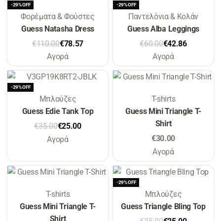
-29% OFF
-29% OFF
Φορέματα & Φούστες
Παντελόνια & Κολάν
Guess Natasha Dress
Guess Alba Leggings
€
110.00
€
78.57
€
60.00
€
42.86
Αγορά
Αγορά
-29% OFF
Μπλούζες
T-shirts
Guess Edie Tank Top
Guess Mini Triangle T-
Shirt
€
35.00
€
25.00
€
30.00
Αγορά
Αγορά
-29% OFF
T-shirts
Μπλούζες
Guess Mini Triangle T-
Guess Triangle Bling Top
Shirt