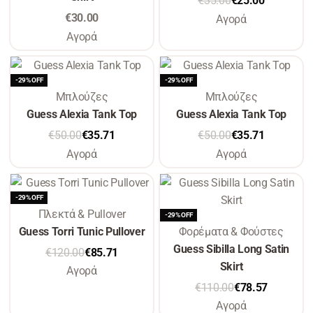
€
35.00
€
25.00
€
30.00
Αγορά
Αγορά
-29% OFF
-29% OFF
Μπλούζες
Μπλούζες
Guess Alexia Tank Top
Guess Alexia Tank Top
€
50.00
€
35.71
€
50.00
€
35.71
Αγορά
Αγορά
-29% OFF
Πλεκτά & Pullover
-29% OFF
Guess Torri Tunic Pullover
Φορέματα & Φούστες
Guess Sibilla Long Satin
€
120.00
€
85.71
Skirt
Αγορά
€
110.00
€
78.57
Αγορά