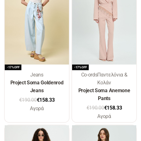
-17% OFF
-17% OFF
Jeans
Co-ords
Παντελόνια &
Project Soma Goldenrod
Κολάν
Jeans
Project Soma Anemone
Pants
€
190.00
€
158.33
€
190.00
€
158.33
Αγορά
Αγορά