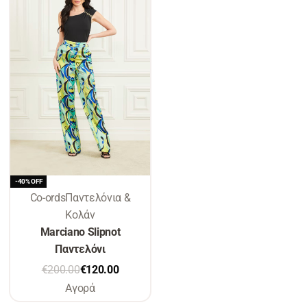
-40% OFF
Co-ords
Παντελόνια &
Κολάν
Marciano Slipnot
Παντελόνι
€
200.00
€
120.00
Αγορά