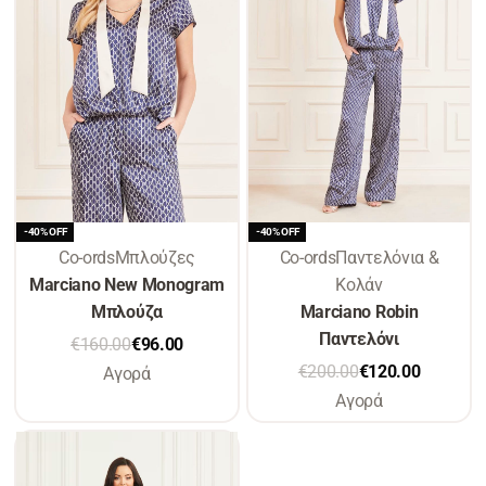
-40% OFF
-40% OFF
Co-ords
Μπλούζες
Co-ords
Παντελόνια &
Marciano New Monogram
Κολάν
Μπλούζα
Marciano Robin
Παντελόνι
€
160.00
€
96.00
€
200.00
€
120.00
Αγορά
Αγορά