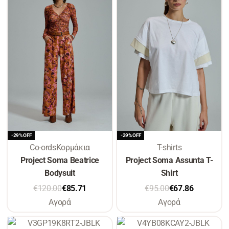
-29% OFF
-29% OFF
Co-ords
Κορμάκια
T-shirts
Project Soma Beatrice
Project Soma Assunta T-
Bodysuit
Shirt
€
120.00
€
85.71
€
95.00
€
67.86
Αγορά
Αγορά