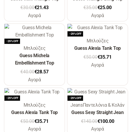
€
30.00
€
21.43
€
35.00
€
25.00
Αγορά
Αγορά
-29% OFF
Μπλούζες
-29% OFF
Μπλούζες
Guess Alexia Tank Top
Guess Michela
€
50.00
€
35.71
Embellishment Top
Αγορά
€
40.00
€
28.57
Αγορά
-29% OFF
-29% OFF
Μπλούζες
Jeans
Παντελόνια & Κολάν
Guess Alexia Tank Top
Guess Sexy Straight Jean
€
50.00
€
35.71
€
140.00
€
100.00
Αγορά
Αγορά