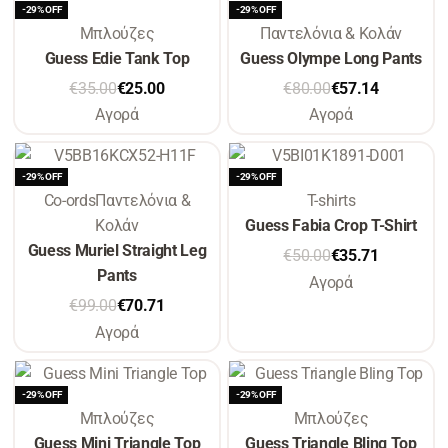
-29% OFF
-29% OFF
Μπλούζες
Παντελόνια & Κολάν
Guess Edie Tank Top
Guess Olympe Long Pants
€
35.00
€
25.00
€
80.00
€
57.14
Αγορά
Αγορά
-29% OFF
-29% OFF
Co-ords
Παντελόνια &
T-shirts
Κολάν
Guess Fabia Crop T-Shirt
Guess Muriel Straight Leg
€
50.00
€
35.71
Pants
Αγορά
€
99.00
€
70.71
Αγορά
-29% OFF
-29% OFF
Μπλούζες
Μπλούζες
Guess Mini Triangle Top
Guess Triangle Bling Top