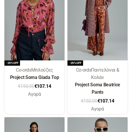
-29% OFF
-29% OFF
Co-ords
Μπλούζες
Co-ords
Παντελόνια &
Project Soma Giada Top
Κολάν
Project Soma Beatrice
€
150.00
€
107.14
Pants
Αγορά
€
150.00
€
107.14
Αγορά