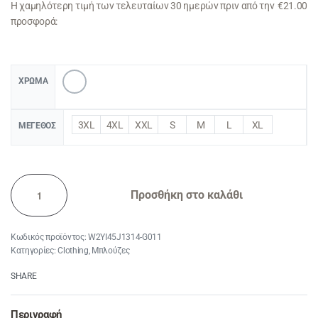
Η χαμηλότερη τιμή των τελευταίων 30 ημερών πριν από την
€
21.00
προσφορά:
ΧΡΏΜΑ
3XL
4XL
XXL
S
M
L
XL
ΜΈΓΕΘΟΣ
Προσθήκη στο καλάθι
W2YI45J1314-G011
Κατηγορίες:
Clothing
,
Μπλούζες
SHARE
Περιγραφή