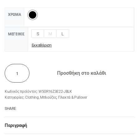
ΧΡΏΜΑ
S
M
L
ΜΈΓΕΘΟΣ
Εκκαθάριση
Προσθήκη στο καλάθι
W5GR16Z3E22-JBLK
Κατηγορίες:
Clothing
,
Μπλούζες
,
Πλεκτά & Pullover
SHARE
Περιγραφή