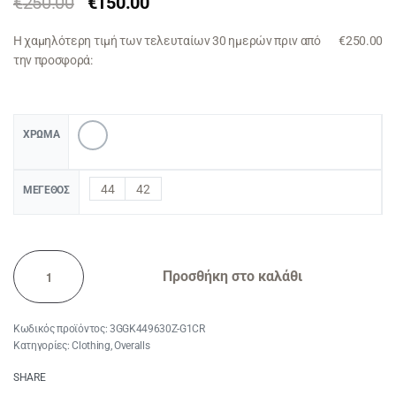
€
250.00
€
150.00
Η χαμηλότερη τιμή των τελευταίων 30 ημερών πριν από
€
250.00
την προσφορά:
ΧΡΏΜΑ
44
42
ΜΈΓΕΘΟΣ
Προσθήκη στο καλάθι
3GGK449630Z-G1CR
Κατηγορίες:
Clothing
,
Overalls
SHARE